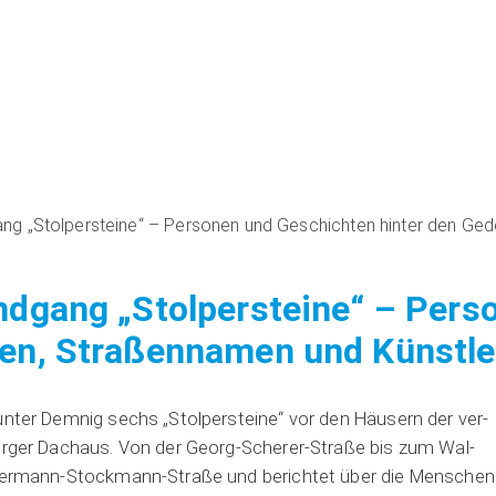
ang „Stolpersteine“ – Personen und Geschichten hinter den Gede
ndgang „Stolpersteine“ – Per
en, Straßennamen und Künstler
n­ter Dem­nig sechs „Stol­per­stei­ne“ vor den Häu­sern der ver­
Bür­ger Dach­aus. Von der Georg-Sche­rer-Stra­ße bis zum Wal­
Her­mann-Stock­mann-Stra­ße und berich­tet über die Men­schen