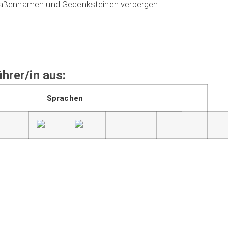
ra­ßen­na­men und Gedenk­stei­nen ver­ber­gen.
hrer/in aus:
Sprachen