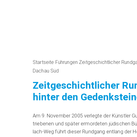
Startseite
Führungen
Zeitgeschichtlicher Rundg
Dachau Süd
Zeitgeschichtlicher Ru
hinter den Gedenkstein
Am 9. Novem­ber 2005 ver­leg­te der Künst­ler Gu
trie­be­nen und spä­ter ermor­de­ten jüdi­schen 
lach-Weg führt die­ser Rund­gang ent­lang der 