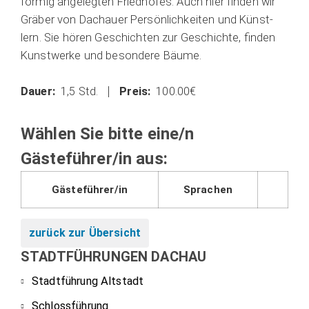
för­mig ange­leg­ten Fried­ho­fes. Auch hier fin­den wir
Grä­ber von Dach­au­er Per­sön­lich­kei­ten und Künst­
lern. Sie hören Geschich­ten zur Geschich­te, fin­den
Kunst­wer­ke und beson­de­re Bäu­me.
1,5 Std.
100.00€
Wählen Sie bitte eine/n
Gästeführer/in aus:
Gästeführer/in
Sprachen
zurück zur Übersicht
STADTFÜHRUNGEN DACHAU
Stadtführung Altstadt
Schlossführung