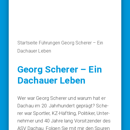
Startseite
Führungen
Georg Scherer – Ein
Dachauer Leben
Georg Scherer – Ein
Dachauer Leben
Wer war Georg Sche­rer und war­um hat er
Dach­au im 20. Jahr­hun­dert geprägt? Sche­
rer war Sport­ler, KZ-Häft­ling, Poli­ti­ker, Unter­
neh­mer und 40 Jah­re lang Vor­sit­zen­der des
ASV Dach­au. Fol­gen Sie mit mir den Spu­ren