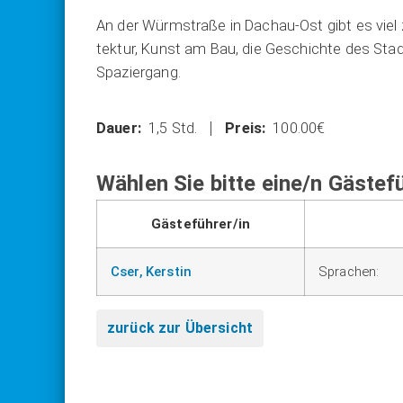
An der Würm­stra­ße in Dach­au-Ost gibt es viel z
tek­tur, Kunst am Bau, die Geschich­te des Stadt
Spa­zier­gang.
1,5 Std.
100.00€
Wählen Sie bitte eine/n Gästefü
Gästeführer/in
Cser, Kerstin
Sprachen:
zurück zur Übersicht