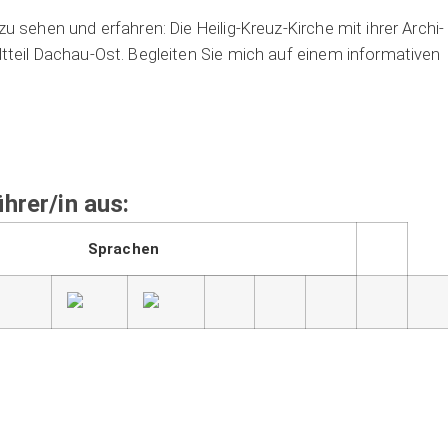
u sehen und erfah­ren: Die Hei­lig-Kreuz-Kir­che mit ihrer Archi­
­teil Dach­au-Ost. Beglei­ten Sie mich auf einem infor­ma­ti­ven
hrer/in aus:
Sprachen