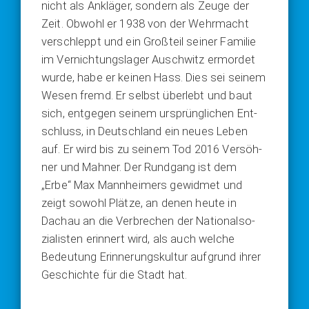
nicht als Anklä­ger, son­dern als Zeu­ge der
Zeit. Obwohl er 1938 von der Wehr­macht
ver­schleppt und ein Groß­teil sei­ner Fami­lie
im Ver­nich­tungs­la­ger Ausch­witz ermor­det
wur­de, habe er kei­nen Hass. Dies sei sei­nem
Wesen fremd. Er selbst über­lebt und baut
sich, ent­ge­gen sei­nem ursprüng­li­chen Ent­
schluss, in Deutsch­land ein neu­es Leben
auf. Er wird bis zu sei­nem Tod 2016 Ver­söh­
ner und Mah­ner. Der Rund­gang ist dem
„Erbe“ Max Mann­hei­mers gewid­met und
zeigt sowohl Plät­ze, an denen heu­te in
Dach­au an die Ver­bre­chen der Natio­nal­so­
zia­lis­ten erin­nert wird, als auch wel­che
Bedeu­tung Erin­ne­rungs­kul­tur auf­grund ihrer
Geschich­te für die Stadt hat.