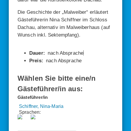
Die Geschich­te der „Mal­wei­ber“ erläu­tert
Gäs­te­füh­re­rin Nina Schiff­ner im Schloss
Dach­au, alter­na­tiv im Mal­wei­ber­haus (auf
Wunsch inkl. Sekt­emp­fang).
nach Absprache
nach Absprache
Wählen Sie bitte eine/n
Gästeführer/in aus:
Gästeführer/in
Schiffner, Nina-Maria
Sprachen: