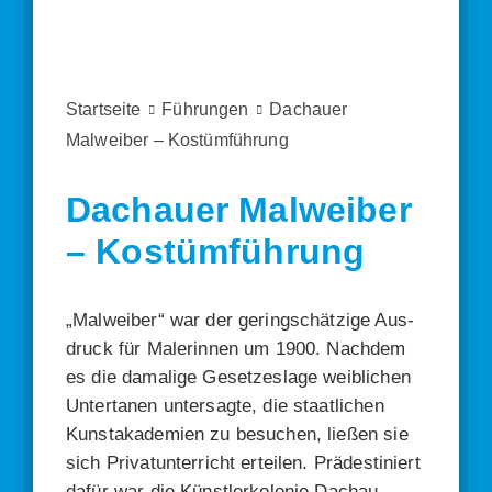
Startseite
Führungen
Dachauer
Malweiber – Kostümführung
Dachauer Malweiber
– Kostümführung
„Mal­wei­ber“ war der gering­schät­zi­ge Aus­
druck für Male­rin­nen um 1900. Nach­dem
es die dama­li­ge Geset­zes­la­ge weib­li­chen
Unter­ta­nen unter­sag­te, die staat­li­chen
Kunst­aka­de­mien zu besu­chen, lie­ßen sie
sich Pri­vat­un­ter­richt ertei­len. Prä­de­sti­niert
dafür war die Künst­ler­ko­lo­nie Dach­au.