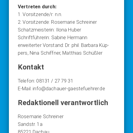
Ver­tre­ten durch:
1. Vorsitzende/r: n.n.
2. Vor­sit­zen­de: Rose­ma­rie Schrei­ner
Schatz­meis­te­rin: Ilo­na Huber
Schrift­füh­re­rin: Sabi­ne Her­mann
erwei­ter­ter Vor­stand: Dr. phil. Bar­ba­ra Küp­
pers, Nina Schiff­ner, Mat­thi­as Schüß­ler
Kontakt
Tele­fon: 08131 / 27 79 31
E‑Mail: info@dachauer-gaestefuehrer.de
Redaktionell verantwortlich
Rose­ma­rie Schrei­ner
Sand­str. 1a
85221 Dach­au