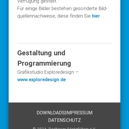
Ver­fü­gung gestellt.
Für eini­ge Bil­der bestehen geson­der­te Bild­
quel­len­nach­wei­se, die­se fin­den Sie
hier
.
Gestaltung und
Programmierung
Gra­fik­stu­dio Explo­re­de­sign —
www.exploredesign.de
DOWNLOADS
IMPRESSUM
DATENSCHUTZ