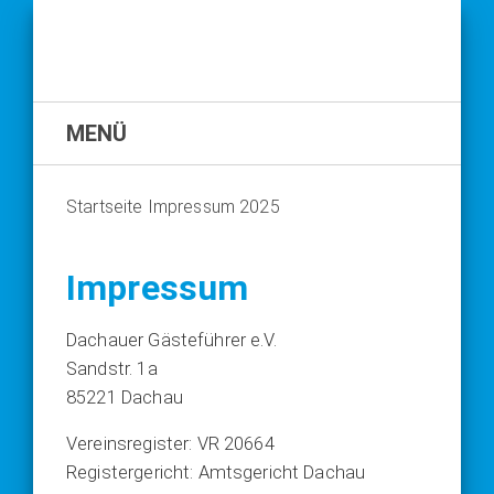
MENÜ
Startseite
Impressum 2025
Impressum
Dach­au­er Gäs­te­füh­rer e.V.
Sand­str. 1a
85221 Dach­au
Ver­eins­re­gis­ter: VR 20664
Regis­ter­ge­richt: Amts­ge­richt Dach­au