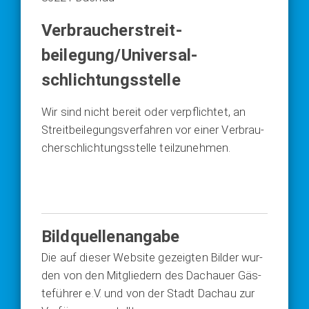
Verbraucher­streit­
beilegung/Universal­
schlichtungs­stelle
Wir sind nicht bereit oder ver­pflich­tet, an
Streit­bei­le­gungs­ver­fah­ren vor einer Ver­brau­
cher­schlich­tungs­stel­le teil­zu­neh­men.
Bildquellenangabe
Die auf die­ser Web­site gezeig­ten Bil­der wur­
den von den Mit­glie­dern des Dach­au­er Gäs­
te­füh­rer e.V. und von der Stadt Dach­au zur